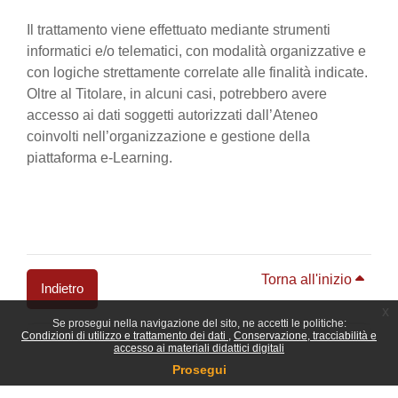
Il trattamento viene effettuato mediante strumenti
informatici e/o telematici, con modalità organizzative e
con logiche strettamente correlate alle finalità indicate.
Oltre al Titolare, in alcuni casi, potrebbero avere
accesso ai dati soggetti autorizzati dall’Ateneo
coinvolti nell’organizzazione e gestione della
piattaforma e-Learning.
Torna all'inizio
Indietro
x
Se prosegui nella navigazione del sito, ne accetti le politiche:
Blocchi
Condizioni di utilizzo e trattamento dei dati
Conservazione, tracciabilità e
accesso ai materiali didattici digitali
Prosegui