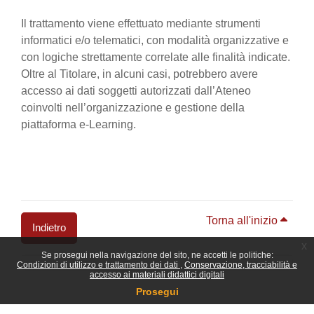
Il trattamento viene effettuato mediante strumenti
informatici e/o telematici, con modalità organizzative e
con logiche strettamente correlate alle finalità indicate.
Oltre al Titolare, in alcuni casi, potrebbero avere
accesso ai dati soggetti autorizzati dall’Ateneo
coinvolti nell’organizzazione e gestione della
piattaforma e-Learning.
Torna all'inizio
Indietro
x
Se prosegui nella navigazione del sito, ne accetti le politiche:
Blocchi
Condizioni di utilizzo e trattamento dei dati
Conservazione, tracciabilità e
accesso ai materiali didattici digitali
Prosegui