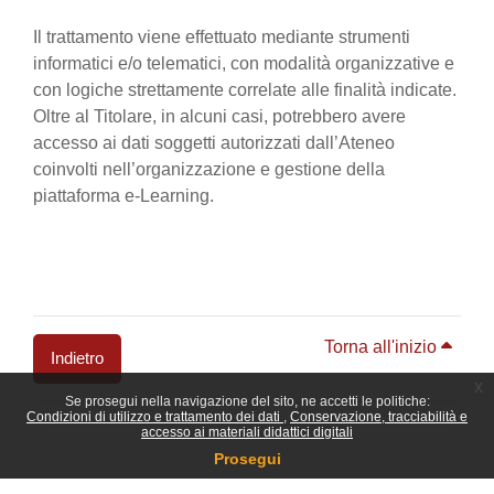
Il trattamento viene effettuato mediante strumenti
informatici e/o telematici, con modalità organizzative e
con logiche strettamente correlate alle finalità indicate.
Oltre al Titolare, in alcuni casi, potrebbero avere
accesso ai dati soggetti autorizzati dall’Ateneo
coinvolti nell’organizzazione e gestione della
piattaforma e-Learning.
Torna all'inizio
Indietro
x
Se prosegui nella navigazione del sito, ne accetti le politiche:
Blocchi
Condizioni di utilizzo e trattamento dei dati
Conservazione, tracciabilità e
accesso ai materiali didattici digitali
Prosegui