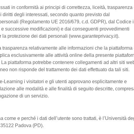
ssati in conformità ai principi di correttezza, liceità, trasparenza
 i diritti degli interessati, secondo quanto previsto dal
 personali (Regolamento UE 2016/679, c.d. GDPR), dal Codice 
03 e successive modificazioni) e dai conseguenti provvedimenti
er la protezione dei dati personali (www.garanteprivacy.it).
 trasparenza relativamente alle informazioni che la piattaforma 
pplica esclusivamente alle attività online della presente piattafo
a. La piattaforma potrebbe contenere collegamenti ad altri siti we
o non risponde del trattamento dei dati effettuato da tali siti.
-Learning i visitatori e gli utenti approvano esplicitamente e
lazione alle modalità e alle finalità di seguito descritte, compre
rogazione di un servizio.
a come e perché i dati dell’utente sono trattati, è l’Università de
2, 35122 Padova (PD).