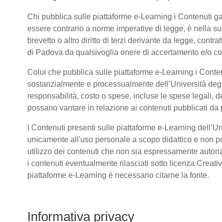
Chi pubblica sulle piattaforme e-Learning i Contenuti 
essere contrario a norme imperative di legge, è nella sua 
brevetto o altro diritto di terzi derivante da legge, cont
di Padova da qualsivoglia onere di accertamento e/o contr
Colui che pubblica sulle piattaforme e-Learning i Conte
sostanzialmente e processualmente dell’Università deg
responsabilità, costo o spese, incluse le spese legali, d
possano vantare in relazione ai contenuti pubblicati da p
I Contenuti presenti sulle piattaforme e-Learning dell’U
unicamente all'uso personale a scopo didattico e non po
utilizzo dei contenuti che non sia espressamente autorizzat
i contenuti eventualmente rilasciati sotto licenza Creat
piattaforme e-Learning è necessario citarne la fonte.
Informativa privacy