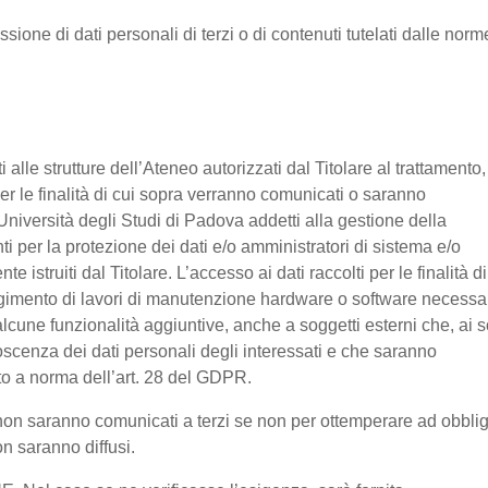
ssione di dati personali di terzi o di contenuti tutelati dalle norm
nti alle strutture dell’Ateneo autorizzati dal Titolare al trattamento,
 per le finalità di cui sopra verranno comunicati o saranno
Università degli Studi di Padova addetti alla gestione della
nti per la protezione dei dati e/o amministratori di sistema e/o
 istruiti dal Titolare. L’accesso ai dati raccolti per le finalità di
olgimento di lavori di manutenzione hardware o software necessa
lcune funzionalità aggiuntive, anche a soggetti esterni che, ai s
noscenza dei dati personali degli interessati e che saranno
o a norma dell’art. 28 del GDPR.
ti non saranno comunicati a terzi se non per ottemperare ad obbli
on saranno diffusi.