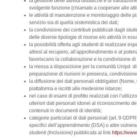
la gestione delle attività didattiche e di valutazi
svolgente funzione (chiamato a cooperare alle atti
le attività di manutenzione e monitoraggio delle pi
servizio sia di quella sistemistica dei dati;
la condivisione dei contributi pubblicati dagli stud
delle diverse tipologie di risorse e/o attività in ess
la possibilità offerta agli studenti di realizzare es
altresì al recupero, all'approfondimento e al pot
favoriscano la collaborazione e la condivisione di 
la messa a disposizione per la comunità Unipd di s
preparazione di riunioni in presenza, condivision
la diffusione dei dati personali obbligatori (Nome, 
piattaforma e iscritti alle medesime istanze;
nel caso di esami di profitto realizzati con l’utiliz
ulteriori dati personali idonei al riconoscimento dell
contenuti in documenti di identità;
categorie particolari di dati personali (art. 9 GDPR), 
specifici dell’apprendimento (DSA) o altre vulnerabi
studenti (Inclusione)
pubblicata al link
https://www