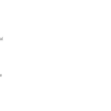
al
he