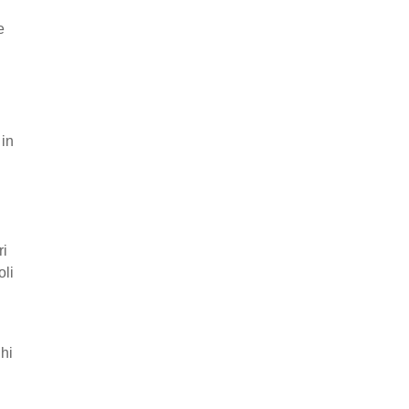
e
 in
ri
oli
ghi