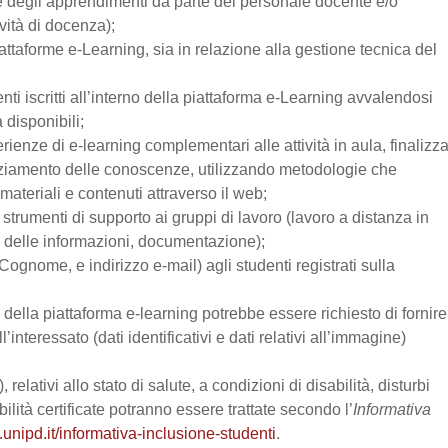
one degli apprendimenti da parte del personale docente e/o
vità di docenza);
attaforme e-Learning, sia in relazione alla gestione tecnica del
enti iscritti all’interno della piattaforma e-Learning avvalendosi
a disponibili;
perienze di e-learning complementari alle attività in aula, finalizz
enziamento delle conoscenze, utilizzando metodologie che
materiali e contenuti attraverso il web;
trumenti di supporto ai gruppi di lavoro (lavoro a distanza in
e delle informazioni, documentazione);
Cognome, e indirizzo e-mail) agli studenti registrati sulla
zo della piattaforma e-learning potrebbe essere richiesto di fornire
’interessato (dati identificativi e dati relativi all’immagine)
relativi allo stato di salute, a condizioni di disabilità, disturbi
lità certificate potranno essere trattate secondo l’
Informativa
.unipd.it/informativa-inclusione-studenti
.