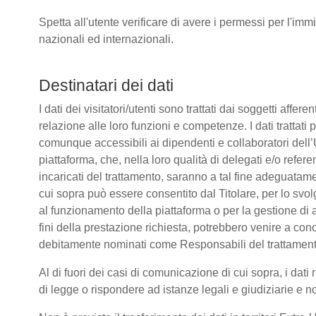
Spetta all'utente verificare di avere i permessi per l'immi
nazionali ed internazionali.
Destinatari dei dati
I dati dei visitatori/utenti sono trattati dai soggetti affere
relazione alle loro funzioni e competenze. I dati trattati
comunque accessibili ai dipendenti e collaboratori dell’
piattaforma, che, nella loro qualità di delegati e/o refere
incaricati del trattamento, saranno a tal fine adeguatamente
cui sopra può essere consentito dal Titolare, per lo sv
al funzionamento della piattaforma o per la gestione di a
fini della prestazione richiesta, potrebbero venire a co
debitamente nominati come Responsabili del trattament
Al di fuori dei casi di comunicazione di cui sopra, i da
di legge o rispondere ad istanze legali e giudiziarie e n