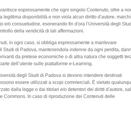
garantisce espressamente che ogni singolo Contenuto, oltre a no
legittima disponibilità e non viola alcun diritto d'autore, marchi
ratto e/o consuetudine, esonerando fin d'ora l’Università degli Stud
ollo della veridicità di tali affermazioni.
nuti, in ogni caso, si obbliga espressamente a manlevare
li Studi di Padova, mantenendola indenne da ogni perdita, dan
erivanti da pretese economiche o di altra natura che soggetti ter
arte dell’utente sulle piattaforme e-Learning.
niversità degli Studi di Padova si devono intendere destinati
ssono essere utilizzati a scopi commerciali. È vietato qualunq
o dalla legge o dai titolari e/o detentori dei diritti d'autore, sa
ive Commons. In caso di riproduzione dei Contenuti delle